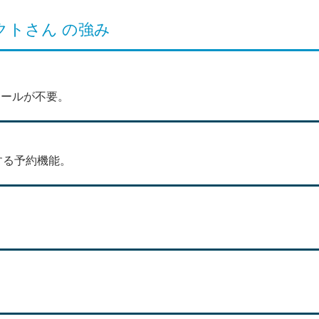
クトさん の強み
トールが不要。
する予約機能。