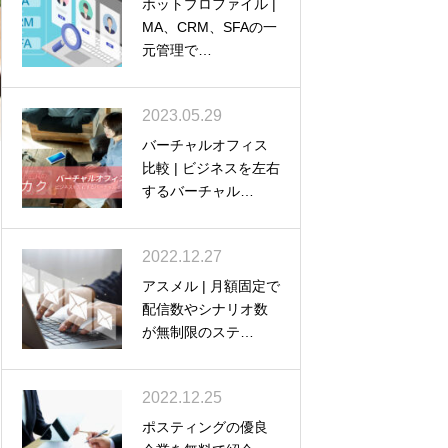
ホットプロファイル |
MA、CRM、SFAの一
元管理で…
2023.05.29
バーチャルオフィス
比較 | ビジネスを左右
するバーチャル…
2022.12.27
アスメル | 月額固定で
配信数やシナリオ数
が無制限のステ…
2022.12.25
ポスティングの優良