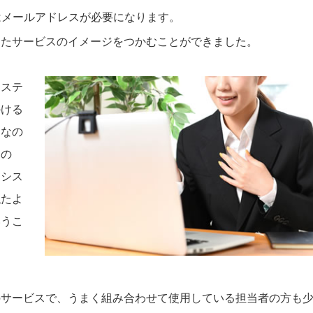
はメールアドレスが必要になります。
めたサービスのイメージをつかむことができました。
システ
かける
因なの
この
約シス
似たよ
いうこ
のサービスで、うまく組み合わせて使用している担当者の方も