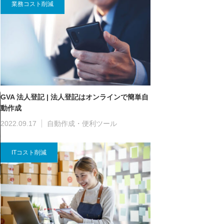
業務コスト削減
GVA 法人登記 | 法人登記はオンラインで簡単自
動作成
2022.09.17
自動作成・便利ツール
ITコスト削減
少