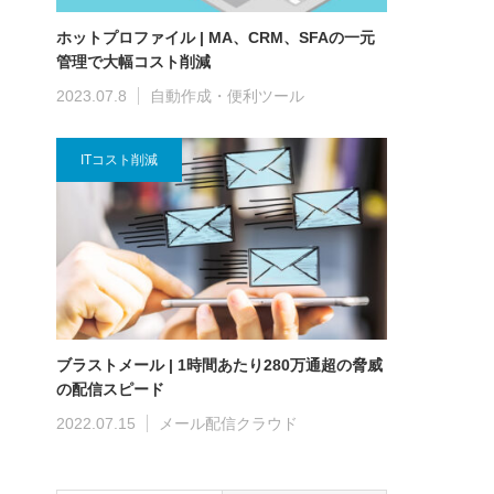
ホットプロファイル | MA、CRM、SFAの一元
管理で大幅コスト削減
2023.07.8
自動作成・便利ツール
ITコスト削減
ブラストメール | 1時間あたり280万通超の脅威
の配信スピード
2022.07.15
メール配信クラウド